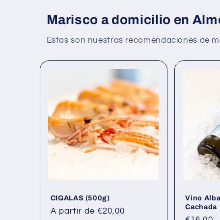
Marisco a domicilio en Alme
Estas son nuestras recomendaciones de mar
CIGALAS (500g)
Vino Alba
Cachada
Precio
A partir de €20,00
Precio
€16,00