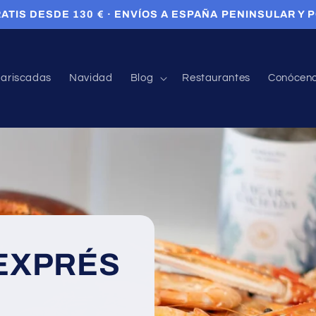
ATIS DESDE 130 € · ENVÍOS A ESPAÑA PENINSULAR Y
ariscadas
Navidad
Blog
Restaurantes
Conócen
EXPRÉS