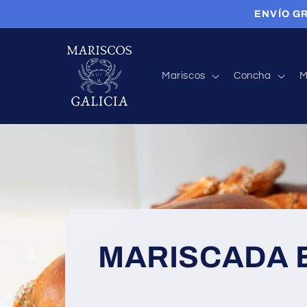
Ir
ENVÍO GR
directamente
al contenido
Mariscos
Concha
M
MARISCADA 