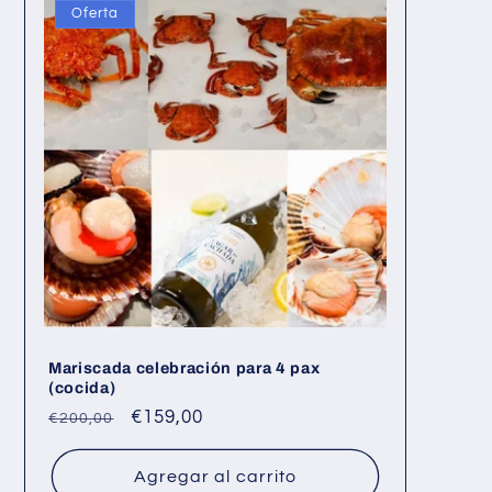
Oferta
Mariscada celebración para 4 pax
(cocida)
Precio
Precio
€159,00
€200,00
habitual
de
oferta
Agregar al carrito