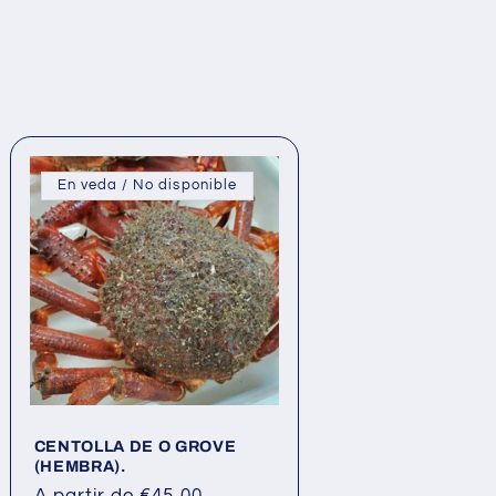
En veda / No disponible
CENTOLLA DE O GROVE
(HEMBRA).
Precio
A partir de €45,00