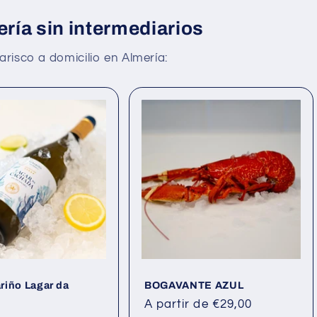
ría sin intermediarios
isco a domicilio en Almería:
riño Lagar da
BOGAVANTE AZUL
Precio
A partir de €29,00