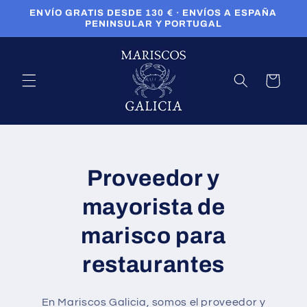
Ir
ENVÍO GRATIS DESDE 130 € · ENVÍOS A ESPAÑA
directamente
PENINSULAR Y PORTUGAL
al contenido
Carrito
Proveedor y
mayorista de
marisco para
restaurantes
En Mariscos Galicia, somos el proveedor y